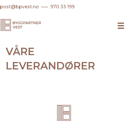
post@bpvest.no ––– 970 33 199
VÅRE
LEVERANDØRER